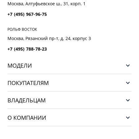
Москва, Алтуфьевское ш., 31, корп. 1
+7 (495) 967-96-75
РОЛЬФ ВОСТОК
Москва, Рязанский пр-т, д. 24, корпус 3
+7 (495) 788-78-23
МОДЕЛИ
GEELY EX5 EM-i
ПОКУПАТЕЛЯМ
НОВЫЙ COOLRAY
Выбор и покупка
EX5
ВЛАДЕЛЬЦАМ
Финансы и услуги
PREFACE
Сервис
О КОМПАНИИ
CITYRAY
Поддержка
О бренде GEELY
ATLAS