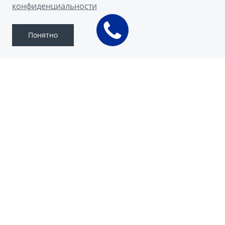
конфиденциальности
Понятно
ВРЕМЯ НОВОГОДНИХ
ЧУДЕС НАЧИНАЕТСЯ
ЗДЕСЬ
Акция завершена
Пройдите сезонную диагностику за 1 500 ₽ и
получите шанс выиграть сертификат на
путешествие на 300 000 ₽!