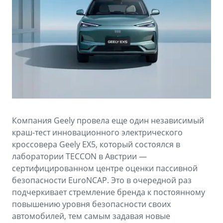
Аксессуары
Советы по эксплуатации
Зарядные устройства
Спецпредложения
OKAVANGO
MONJARO
ФИНАНСЫ И УСЛУГИ
ПОДДЕРЖКА
от 3 429 990 ₽*
от 4 349 990 ₽*
Автокредит
Помощь на дорогах
Расчет КАСКО
Гарантия Geely
PREFACE
GEELY EX5
Страхование
Сервисная книжка
Компания Geely провела еще один независимый
от 3 079 990 ₽*
от 3 769 990 ₽*
краш-тест инновационного электрического
GEELY Лизинг
Вопросы и ответы
кроссовера Geely EX5, который состоялся в
лаборатории TECCON в Австрии —
сертифицированном центре оценки пассивной
безопасности EuroNCAP. Это в очередной раз
подчеркивает стремление бренда к постоянному
повышению уровня безопасности своих
автомобилей, тем самым задавая новые