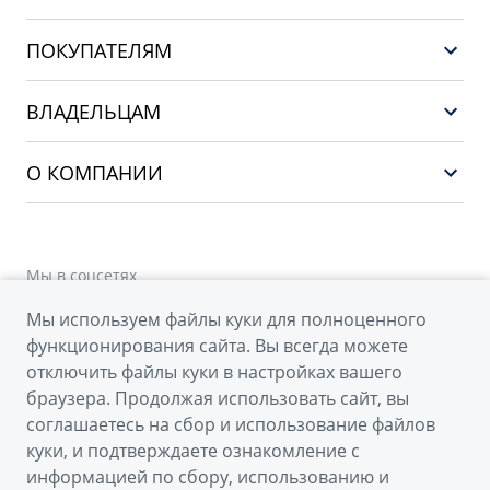
GEELY EX5 ГИБРИД
ПОКУПАТЕЛЯМ
НОВЫЙ COOLRAY
Выбор и покупка
EX5
ВЛАДЕЛЬЦАМ
Финансы и услуги
PREFACE
Сервис
О КОМПАНИИ
CITYRAY
Поддержка
О бренде GEELY
ATLAS
О дилерском центре
OKAVANGO
Мы в соцсетях
Новости
MONJARO
Мы используем файлы куки для полноценного
Наша команда
Архивные модели
функционирования сайта. Вы всегда можете
Правовая информация
отключить файлы куки в настройках вашего
браузера. Продолжая использовать сайт, вы
Контакты
© 2026
соглашаетесь на сбор и использование файлов
куки, и подтверждаете ознакомление с
Официальный сайт Geely в России
информацией по сбору, использованию и