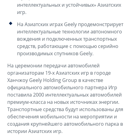
Аксессуары
Советы по эксплуатации
интеллектуальных и устойчивых» Азиатских
игр.
Зарядные устройства
Спецпредложения
На Азиатских играх Geely продемонстрирует
OKAVANGO
MONJARO
интеллектуальные технологии автономного
ФИНАНСЫ И УСЛУГИ
ПОДДЕРЖКА
от 3 429 990 ₽*
от 4 349 990 ₽*
вождения и подключенных транспортных
Автокредит
Помощь на дорогах
средств, работающие с помощью серийно
производимых спутников Geely.
Расчет КАСКО
Гарантия Geely
На церемонии передачи автомобилей
PREFACE
GEELY EX5
Страхование
Сервисная книжка
организаторам 19-х Азиатских игр в городе
от 3 079 990 ₽*
от 3 769 990 ₽*
Ханчжоу Geely Holding Group в качестве
GEELY Лизинг
Вопросы и ответы
официального автомобильного партнера Игр
поставила 2000 интеллектуальных автомобилей
премиум-класса на новых источниках энергии.
Транспортные средства будут использованы для
обеспечения мобильности на мероприятии и
создания крупнейшего автомобильного парка в
истории Азиатских игр.