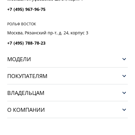
+7 (495) 967-96-75
РОЛЬФ ВОСТОК
Москва, Рязанский пр-т, д. 24, корпус 3
+7 (495) 788-78-23
МОДЕЛИ
GEELY EX5 ГИБРИД
ПОКУПАТЕЛЯМ
НОВЫЙ COOLRAY
Выбор и покупка
EX5
ВЛАДЕЛЬЦАМ
Финансы и услуги
PREFACE
Сервис
О КОМПАНИИ
CITYRAY
Поддержка
О бренде GEELY
ATLAS
О дилерском центре
OKAVANGO