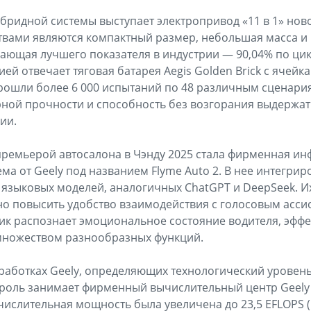
ридной системы выступает электропривод «11 в 1» ново
вами являются компактный размер, небольшая масса и
гающая лучшего показателя в индустрии — 90,04% по цик
ей отвечает тяговая батарея Aegis Golden Brick с ячейка
прошли более 6 000 испытаний по 48 различным сценари
рной прочности и способность без возгорания выдержа
ии.
премьерой автосалона в Чэнду 2025 стала фирменная и
ма от Geely под названием Flyme Auto 2. В нее интегри
е языковых моделей, аналогичных ChatGPT и DeepSeek. 
о повысить удобство взаимодействия с голосовым ассис
к распознает эмоциональное состояние водителя, эффе
 множеством разнообразных функций.
работках Geely, определяющих технологический уровен
роль занимает фирменный вычислительный центр Geely X
ислительная мощность была увеличена до 23,5 EFLOPS (Ex