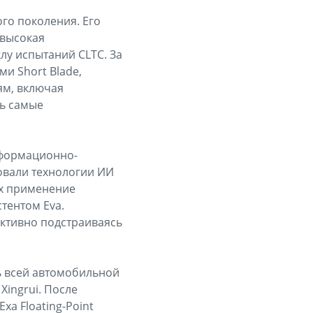
го поколения. Его
 высокая
лу испытаний CLTC. За
ми Short Blade,
ям, включая
ть самые
нформационно-
ровали технологии ИИ
Их применение
тентом Eva.
ктивно подстраиваясь
ь всей автомобильной
ingrui. После
a Floating-Point