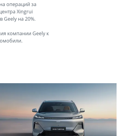
она операций за
ентра Xingrui
 Geely на 20%.
ия компании Geely к
томобили.