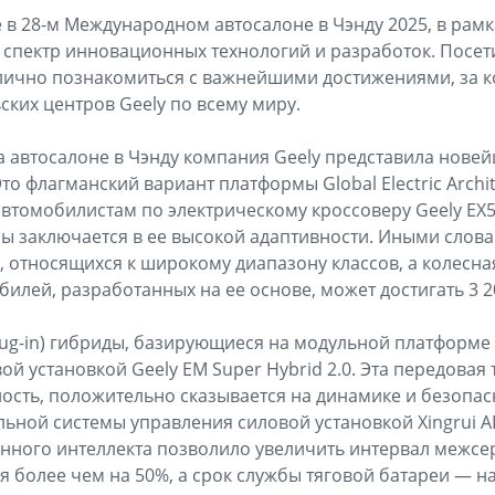
е в 28-м Международном автосалоне в Чэнду 2025, в рам
 спектр инновационных технологий и разработок. Посе
лично познакомиться с важнейшими достижениями, за к
ских центров Geely по всему миру.
 на автосалоне в Чэнду компания Geely представила нов
Это флагманский вариант платформы Global Electric Archit
втомобилистам по электрическому кроссоверу Geely EX
ы заключается в ее высокой адаптивности. Иными слова
, относящихся к широкому диапазону классов, а колесна
билей, разработанных на ее основе, может достигать 3 2
ug-in) гибриды, базирующиеся на модульной платформе
й установкой Geely EM Super Hybrid 2.0. Эта передовая
сть, положительно сказывается на динамике и безопас
ьной системы управления силовой установкой Xingrui AI 
нного интеллекта позволило увеличить интервал межсе
я более чем на 50%, а срок службы тяговой батареи — на