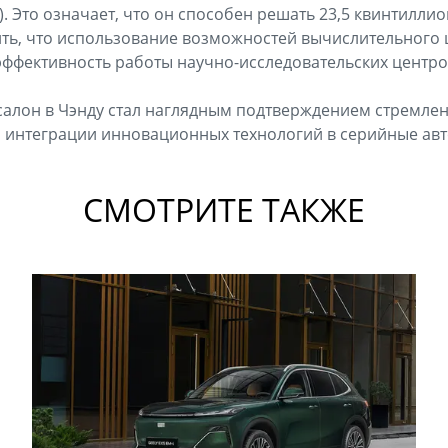
). Это означает, что он способен решать 23,5 квинтилли
ить, что использование возможностей вычислительного ц
эффективность работы научно-исследовательских центров
алон в Чэнду стал наглядным подтверждением стремлен
и интеграции инновационных технологий в серийные ав
СМОТРИТЕ ТАКЖЕ