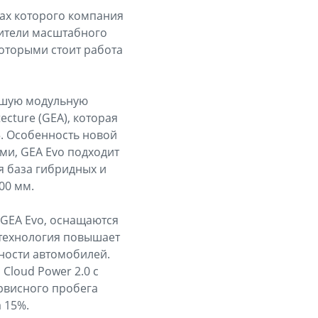
ках которого компания
тители масштабного
оторыми стоит работа
ейшую модульную
ecture (GEA), которая
5. Особенность новой
ми, GEA Evo подходит
я база гибридных и
00 мм.
 GEA Evo, оснащаются
 технология повышает
ности автомобилей.
Cloud Power 2.0 с
рвисного пробега
 15%.