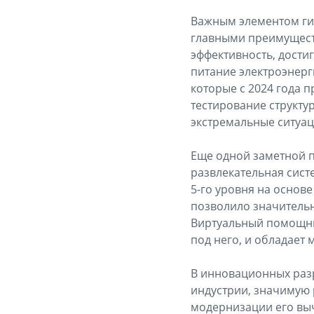
Важным элементом гиб
главными преимущест
эффективность, дости
питание электроэнерги
которые с 2024 года 
тестирование структу
экстремальные ситуац
Еще одной заметной 
развлекательная систе
5-го уровня на основ
позволило значительн
Виртуальный помощни
под него, и обладает
В инновационных раз
индустрии, значимую 
модернизации его выч