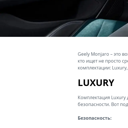
Geely Monjaro – это 
кто ищет не просто с
комплектации: Luxury, 
LUXURY
Комплектация Luxury 
безопасности. Вот по
Безопасность: