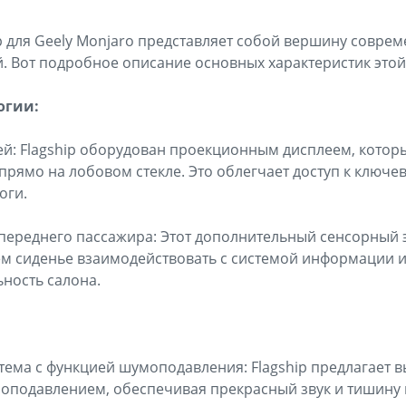
p для Geely Monjaro представляет собой вершину совре
. Вот подробное описание основных характеристик этой
огии:
й: Flagship оборудован проекционным дисплеем, котор
ямо на лобовом стекле. Это облегчает доступ к ключе
оги.
переднего пассажира: Этот дополнительный сенсорный 
м сиденье взаимодействовать с системой информации и
ность салона.
ема с функцией шумоподавления: Flagship предлагает 
оподавлением, обеспечивая прекрасный звук и тишину 