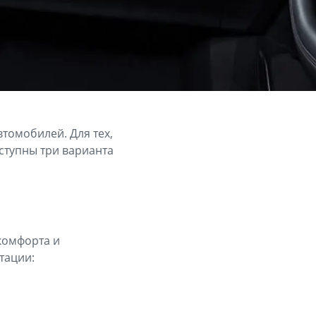
томобилей. Для тех,
ступны три варианта
комфорта и
тации: