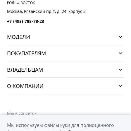
РОЛЬФ ВОСТОК
Москва, Рязанский пр-т, д. 24, корпус 3
+7 (495) 788-78-23
МОДЕЛИ
GEELY EX5 ГИБРИД
ПОКУПАТЕЛЯМ
НОВЫЙ COOLRAY
Выбор и покупка
EX5
ВЛАДЕЛЬЦАМ
Финансы и услуги
PREFACE
Сервис
О КОМПАНИИ
CITYRAY
Поддержка
О бренде GEELY
ATLAS
О дилерском центре
OKAVANGO
Мы в соцсетях
Новости
MONJARO
Мы используем файлы куки для полноценного
Наша команда
Архивные модели