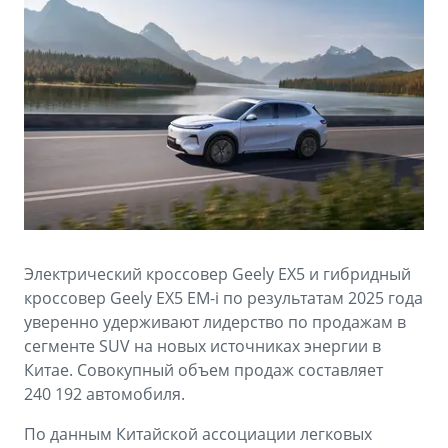
Аксессуары
Советы по эксплуатации
Зарядные устройства
Спецпредложения
OKAVANGO
MONJARO
ФИНАНСЫ И УСЛУГИ
ПОДДЕРЖКА
от 3 429 990 ₽*
от 4 349 990 ₽*
Автокредит
Помощь на дорогах
Расчет КАСКО
Гарантия Geely
PREFACE
GEELY EX5
Страхование
Сервисная книжка
от 3 079 990 ₽*
от 3 769 990 ₽*
Электрический кроссовер Geely EX5 и гибридный
GEELY Лизинг
Вопросы и ответы
кроссовер Geely EX5 EM-i по результатам 2025 года
уверенно удерживают лидерство по продажам в
сегменте SUV на новых источниках энергии в
Китае. Совокупный объем продаж составляет
240 192 автомобиля.
По данным Китайской ассоциации легковых