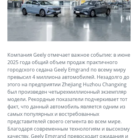
Аксессуары
Советы по эксплуатации
Зарядные устройства
Спецпредложения
OKAVANGO
MONJARO
ФИНАНСЫ И УСЛУГИ
ПОДДЕРЖКА
от 3 429 990 ₽*
от 4 349 990 ₽*
Автокредит
Помощь на дорогах
Компания Geely отмечает важное событие: в июне
Расчет КАСКО
Гарантия Geely
2025 года общий объем продаж практичного
PREFACE
GEELY EX5
городского седана Geely Emgrand по всему миру
Страхование
Сервисная книжка
превысил 4 миллиона автомобилей. Незадолго до
от 3 079 990 ₽*
от 3 769 990 ₽*
этого на предприятии Zhejiang Huzhou Changxing
GEELY Лизинг
Вопросы и ответы
был произведен четырехмиллионный экземпляр
модели. Рекордные показатели подчеркивает тот
факт, что данный автомобиль является одним из
самых популярных и востребованных
представителей своего сегмента во всем мире.
Благодаря современным технологиям и высокому
качеству, Geely Emgrand превосходит ожидания и