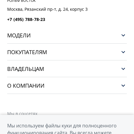
РОЛЬФ ВОСТОК
Москва, Рязанский пр-т, д. 24, корпус 3
+7 (495) 788-78-23
МОДЕЛИ
GEELY EX5 ГИБРИД
ПОКУПАТЕЛЯМ
НОВЫЙ COOLRAY
Выбор и покупка
EX5
ВЛАДЕЛЬЦАМ
Финансы и услуги
PREFACE
Сервис
О КОМПАНИИ
CITYRAY
Поддержка
О бренде GEELY
ATLAS
О дилерском центре
OKAVANGO
Мы в соцсетях
Новости
MONJARO
Мы используем файлы куки для полноценного
Наша команда
Архивные модели
функционирования сайта. Вы всегда можете