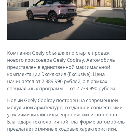
Аксессуары
Советы по эксплуатации
Зарядные устройства
Спецпредложения
OKAVANGO
MONJARO
ФИНАНСЫ И УСЛУГИ
ПОДДЕРЖКА
от 3 429 990 ₽*
от 4 349 990 ₽*
Автокредит
Помощь на дорогах
Компания Geely объявляет о старте продаж
Расчет КАСКО
Гарантия Geely
нового кроссовера Geely Coolray. Автомобиль
PREFACE
GEELY EX5
представлен в единственной максимальной
Страхование
Сервисная книжка
комплектации Эксклюзив (Exclusive). Цена
от 3 079 990 ₽*
от 3 769 990 ₽*
начинается от 2 889 990 рублей, а в рамках
GEELY Лизинг
Вопросы и ответы
специальных программ — от 2 739 990 рублей.
Новый Geely Coolray построен на современной
модульной архитектуре, созданной совместными
усилиями китайских и европейских инженеров.
Благодаря технологичной платформе автомобиль
предлагает отличные ходовые характеристики,