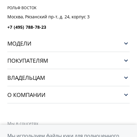
РОЛЬФ ВОСТОК
Москва, Рязанский пр-т, д. 24, корпус 3
+7 (495) 788-78-23
МОДЕЛИ
GEELY EX5 ГИБРИД
ПОКУПАТЕЛЯМ
НОВЫЙ COOLRAY
Выбор и покупка
EX5
ВЛАДЕЛЬЦАМ
Финансы и услуги
PREFACE
Сервис
О КОМПАНИИ
CITYRAY
Поддержка
О бренде GEELY
ATLAS
О дилерском центре
OKAVANGO
Мы в соцсетях
Новости
MONJARO
Мы используем файлы куки для полноценного